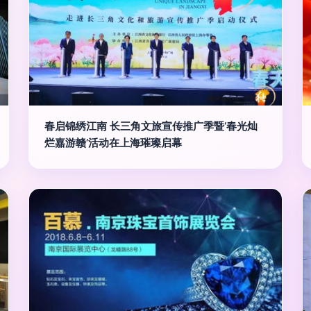
春启锦绣江南 长三角文旅宣传推广季暨‘春光灿
烂嘉游赣’活动在上海璀璨启幕