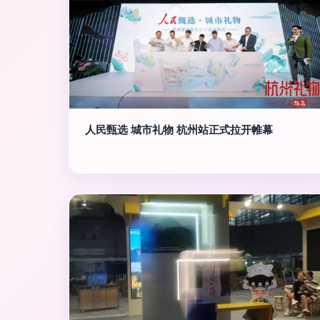
人民甄选 城市礼物 杭州站正式拉开帷幕