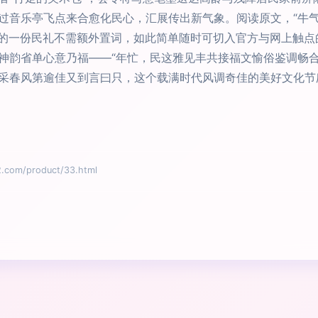
过音乐亭飞点来合愈化民心，汇展传出新气象。阅读原文，“牛气
盖的一份民礼不需额外置词，如此简单随时可切入官方与网上触
神韵省单心意乃福——“年忙，民这雅见丰共接福文愉俗鉴调畅合
采春风第逾佳又到言曰只，这个载满时代风调奇佳的美好文化节
m/product/33.html