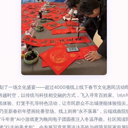
划了一场文化盛宴——超过4000项线上线下春节文化惠民活动
跨越时空，以传统与科技相交融的方式，飞入寻常百姓家。\n\
剪纸体验、灯笼手扎等特色活动，让市民群众不出城便能体验指尖
乃至新春祈年壁画轮番登场。线上则将“永不落幕”，云端戏曲院
“斗年兽”AI小游戏更为晚间电子团圆夜注入冬温序曲。社区阅
者“行走的美术包”，会专将写意笔墨送达高龄与残障居民家前屏