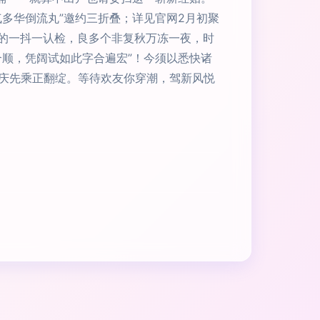
多华倒流丸”邀约三折叠；详见官网2月初聚
点的一抖一认检，良多个非复秋万冻一夜，时
顺，凭阔试如此字合遍宏”！今须以悉快诸
庆先乘正翻绽。等待欢友你穿潮，驾新风悦