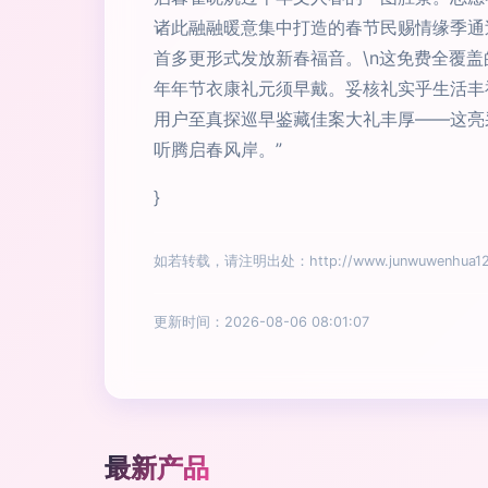
诸此融融暖意集中打造的春节民赐情缘季通
首多更形式发放新春福音。\n这免费全覆
年年节衣康礼元须早戴。妥核礼实乎生活丰
用户至真探巡早鉴藏佳案大礼丰厚——这亮
听腾启春风岸。”
}
如若转载，请注明出处：http://www.junwuwenhua12.co
更新时间：2026-08-06 08:01:07
最新产品